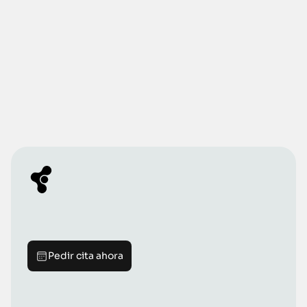
¿Conoces Fisioleku?
La primera cita de valoración es 
GRATUITA. Pide cita ahora.
Pedir cita
Contáctanos
Pedir cita ahora